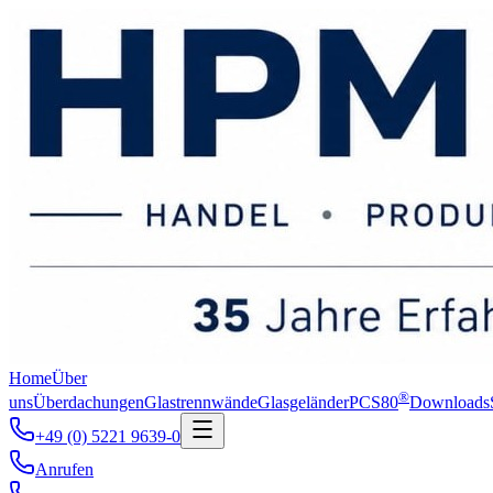
Home
Über
®
uns
Überdachungen
Glastrennwände
Glasgeländer
PCS80
Downloads
+49 (0) 5221 9639-0
Anrufen