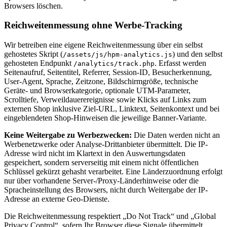
Browsers löschen.
Reichweitenmessung ohne Werbe-Tracking
Wir betreiben eine eigene Reichweitenmessung über ein selbst
gehostetes Skript (
) und den selbst
/assets/js/hpm-analytics.js
gehosteten Endpunkt
. Erfasst werden
/analytics/track.php
Seitenaufruf, Seitentitel, Referrer, Session-ID, Besucherkennung,
User-Agent, Sprache, Zeitzone, Bildschirmgröße, technische
Geräte- und Browserkategorie, optionale UTM-Parameter,
Scrolltiefe, Verweildauerereignisse sowie Klicks auf Links zum
externen Shop inklusive Ziel-URL, Linktext, Seitenkontext und bei
eingeblendeten Shop-Hinweisen die jeweilige Banner-Variante.
Keine Weitergabe zu Werbezwecken:
Die Daten werden nicht an
Werbenetzwerke oder Analyse-Drittanbieter übermittelt. Die IP-
Adresse wird nicht im Klartext in den Auswertungsdaten
gespeichert, sondern serverseitig mit einem nicht öffentlichen
Schlüssel gekürzt gehasht verarbeitet. Eine Länderzuordnung erfolgt
nur über vorhandene Server-/Proxy-Länderhinweise oder die
Spracheinstellung des Browsers, nicht durch Weitergabe der IP-
Adresse an externe Geo-Dienste.
Die Reichweitenmessung respektiert „Do Not Track“ und „Global
Privacy Control“, sofern Ihr Browser diese Signale übermittelt.